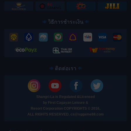
วิธีการชำระเงิน
ติดต่อเรา
Shangri-La is Regulated &Licensed
by First Cagayan Leisure &
Resort Corporation COPYRIGHTS © 2016,
ALL RIGHTS RESERVED. cs@sggame88.com